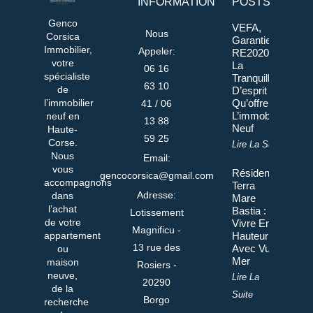
INFORMATION
POSTS
Genco
VEFA,
Nous
Corsica
Garanties,
Immobilier,
Appeler:
RE2020 :
votre
La
06 16
spécialiste
Tranquillité
63 10
de
D’esprit
l’immobilier
Qu’offre
41 / 06
L’immobilier
neuf en
13 88
Neuf
Haute-
59 25
Corse.
Lire La Suite
Nous
Email:
vous
Résidence
gencocorsica@gmail.com
accompagnons
Terra
Adresse:
dans
Mare
l’achat
Bastia :
Lotissement
de votre
Vivre En
Magnificu -
appartement
Hauteur
13 rue des
Avec Vue
ou
Mer
maison
Rosiers -
neuve,
Lire La
20290
de la
Suite
Borgo
recherche